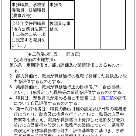
事務職員、学校栄
事務長
養職員、技能職員
(農事以外)
会計年度任用職員
教頭又は事
(地方公務員法第二
務長
十二条の二第一項
に規定する職員を
いう。)
(令二教委規則五・一部改正)
(定期評価の実施方法)
第六条
定期評価は、能力評価及び業績評価によるものとす
る。
2
能力評価は、職員が職務遂行の過程で発揮した意欲及び能
力を評価するものとする。
3
業績評価は、職員が職務遂行上の目標
(以下「自己目標」
という。)
を設定した職務等の業績を評価するものとする。
4
職員は、県教育長が定める自己申告書により
前二項
の評価
について自己評価するものとする。
5
第一次評価者は、職員の自己目標の設定及び日常の職務遂
行に当たり、助言又は指導を行うとともに、職員の自己申
告書等を踏まえ、職員が職務遂行上発揮した意欲及び能力
並びに自己目標を設定した職務等の業績について、県教育
長が定める標準職務遂行能力、評価基準等に基づき、県教