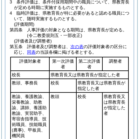
3
条件評価は、条件付採用期間中の職員について、県教育長
が定める時期に実施するものとする。
4
臨時評価は、県教育長が特に必要があると認める職員につ
いて、随時実施するものとする。
(評価期間)
第四条
人事評価の対象となる期間は、県教育長が定める。
(令二教委規則五・一部改正)
(評価者及び調整者)
第五条
評価者及び調整者は、
次の表
の評価対象者の区分に
応じ、
同表
の当該各欄に掲げる者とする。
評価対象者
第一次評価
第二次評価
調整者
者
者
校長
県教育長又は県教育長が指定した者
教頭、事務長
校長
県教育長又は県教育長が
指定した者
教諭、養護教諭、
教頭
校長
県教育長又
栄養教諭、助教
は県教育長
諭、講師、養護助
が指定した
教諭、実習助手、
者
寄宿舎指導員、技
術職員、技能職員
(農事)
、甲板員、
機関員