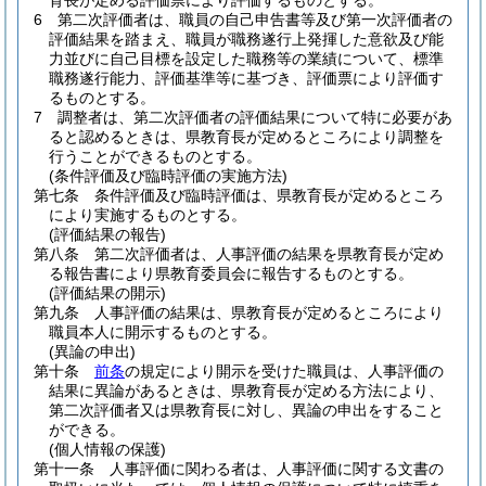
育長が定める評価票により評価するものとする。
6
第二次評価者は、職員の自己申告書等及び第一次評価者の
評価結果を踏まえ、職員が職務遂行上発揮した意欲及び能
力並びに自己目標を設定した職務等の業績について、標準
職務遂行能力、評価基準等に基づき、評価票により評価す
るものとする。
7
調整者は、第二次評価者の評価結果について特に必要があ
ると認めるときは、県教育長が定めるところにより調整を
行うことができるものとする。
(条件評価及び臨時評価の実施方法)
第七条
条件評価及び臨時評価は、県教育長が定めるところ
により実施するものとする。
(評価結果の報告)
第八条
第二次評価者は、人事評価の結果を県教育長が定め
る報告書により県教育委員会に報告するものとする。
(評価結果の開示)
第九条
人事評価の結果は、県教育長が定めるところにより
職員本人に開示するものとする。
(異論の申出)
第十条
前条
の規定により開示を受けた職員は、人事評価の
結果に異論があるときは、県教育長が定める方法により、
第二次評価者又は県教育長に対し、異論の申出をすること
ができる。
(個人情報の保護)
第十一条
人事評価に関わる者は、人事評価に関する文書の