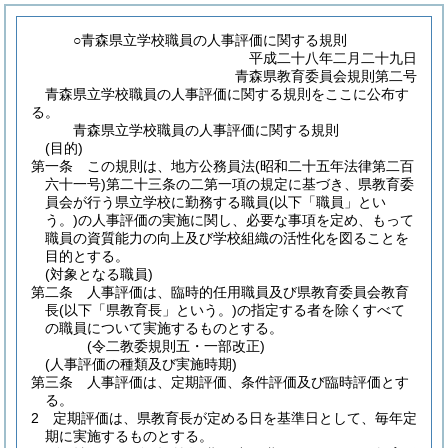
○青森県立学校職員の人事評価に関する規則
平成二十八年二月二十九日
青森県教育委員会規則第二号
青森県立学校職員の人事評価に関する規則をここに公布す
る。
青森県立学校職員の人事評価に関する規則
(目的)
第一条
この規則は、地方公務員法
(昭和二十五年法律第二百
六十一号)
第二十三条の二第一項の規定に基づき、県教育委
員会が行う県立学校に勤務する職員
(以下「職員」とい
う。)
の人事評価の実施に関し、必要な事項を定め、もって
職員の資質能力の向上及び学校組織の活性化を図ることを
目的とする。
(対象となる職員)
第二条
人事評価は、臨時的任用職員及び県教育委員会教育
長
(以下「県教育長」という。)
の指定する者を除くすべて
の職員について実施するものとする。
(令二教委規則五・一部改正)
(人事評価の種類及び実施時期)
第三条
人事評価は、定期評価、条件評価及び臨時評価とす
る。
2
定期評価は、県教育長が定める日を基準日として、毎年定
期に実施するものとする。