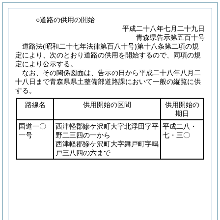
○道路の供用の開始
平成二十八年七月二十九日
青森県告示第五百十号
道路法
(昭和二十七年法律第百八十号)
第十八条第二項の規
定により、次のとおり道路の供用を開始するので、同項の規
定により公示する。
なお、その関係図面は、告示の日から平成二十八年八月二
十八日まで青森県県土整備部道路課において一般の縦覧に供
する。
路線名
供用開始の区間
供用開始の
期日
国道一〇
西津軽郡鰺ケ沢町大字北浮田字平
平成二八・
一号
野二三四の一から
七・三〇
西津軽郡鰺ケ沢町大字舞戸町字鳴
戸三八四の六まで