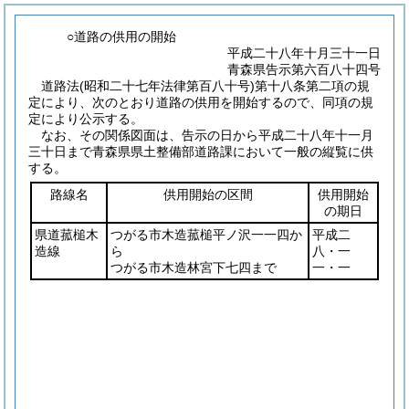
○道路の供用の開始
平成二十八年十月三十一日
青森県告示第六百八十四号
道路法
(昭和二十七年法律第百八十号)
第十八条第二項の規
定により、次のとおり道路の供用を開始するので、同項の規
定により公示する。
なお、その関係図面は、告示の日から平成二十八年十一月
三十日まで青森県県土整備部道路課において一般の縦覧に供
する。
路線名
供用開始の区間
供用開始
の期日
県道菰槌木
つがる市木造菰槌平ノ沢一一四か
平成二
造線
ら
八・一
つがる市木造林宮下七四まで
一・一