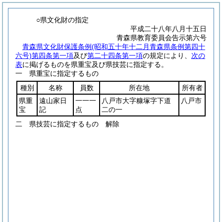
○県文化財の指定
平成二十八年八月十五日
青森県教育委員会告示第六号
青森県文化財保護条例
(昭和五十年十二月青森県条例第四十
六号)
第四条第一項
及び
第二十四条第一項
の規定により、
次の
表
に掲げるものを県重宝及び県技芸に指定する。
一 県重宝に指定するもの
種別
名称
員数
所在地
所有者
県重
遠山家日
一一一
八戸市大字糠塚字下道
八戸市
宝
記
点
二の一
二 県技芸に指定するもの 解除