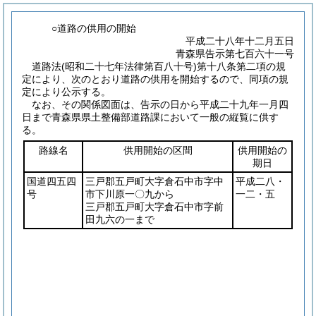
○道路の供用の開始
平成二十八年十二月五日
青森県告示第七百六十一号
道路法
(昭和二十七年法律第百八十号)
第十八条第二項の規
定により、次のとおり道路の供用を開始するので、同項の規
定により公示する。
なお、その関係図面は、告示の日から平成二十九年一月四
日まで青森県県土整備部道路課において一般の縦覧に供す
る。
路線名
供用開始の区間
供用開始の
期日
国道四五四
三戸郡五戸町大字倉石中市字中
平成二八・
号
市下川原一〇九から
一二・五
三戸郡五戸町大字倉石中市字前
田九六の一まで