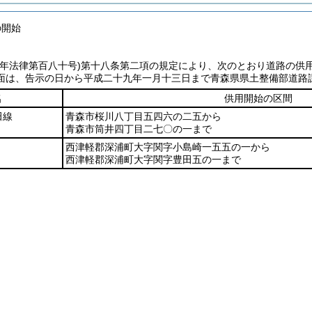
の開始
七年法律第百八十号)
第十八条第二項の規定により、次のとおり道路の供
面は、告示の日から平成二十九年一月十三日まで青森県県土整備部道路
名
供用開始の区間
田線
青森市桜川八丁目五四六の二五から
青森市筒井四丁目二七〇の一まで
西津軽郡深浦町大字関字小島崎一五五の一から
西津軽郡深浦町大字関字豊田五の一まで