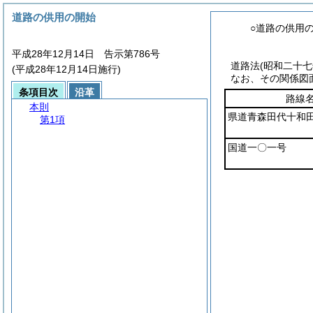
道路の供用の開始
○道路の供用
平成28年12月14日 告示第786号
道路法
(昭和二十
(平成28年12月14日施行)
なお、その関係図
条項目次
沿革
路線
本則
県道青森田代十和
第1項
国道一〇一号