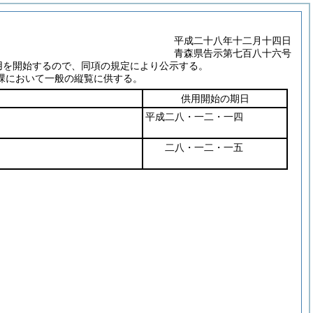
平成二十八年十二月十四日
青森県告示第七百八十六号
用を開始するので、同項の規定により公示する。
課において一般の縦覧に供する。
供用開始の期日
平成二八・一二・一四
二八・一二・一五