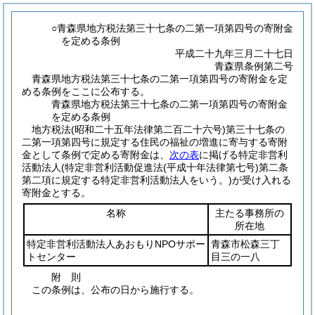
○青森県地方税法第三十七条の二第一項第四号の寄附金
を定める条例
平成二十九年三月二十七日
青森県条例第二号
青森県地方税法第三十七条の二第一項第四号の寄附金を定
める条例をここに公布する。
青森県地方税法第三十七条の二第一項第四号の寄附金
を定める条例
地方税法
(昭和二十五年法律第二百二十六号)
第三十七条の
二第一項第四号に規定する住民の福祉の増進に寄与する寄附
金として条例で定める寄附金は、
次の表
に掲げる特定非営利
活動法人
(特定非営利活動促進法
(平成十年法律第七号)
第二条
第二項に規定する特定非営利活動法人をいう。)
が受け入れる
寄附金とする。
名称
主たる事務所の
所在地
特定非営利活動法人あおもりNPOサポー
青森市松森三丁
トセンター
目三の一八
附
則
この条例は、公布の日から施行する。