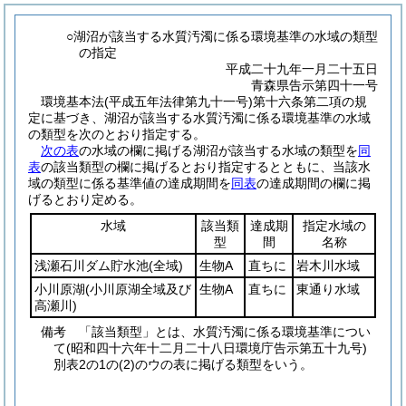
○湖沼が該当する水質汚濁に係る環境基準の水域の類型
の指定
平成二十九年一月二十五日
青森県告示第四十一号
環境基本法
(平成五年法律第九十一号)
第十六条第二項の規
定に基づき、湖沼が該当する水質汚濁に係る環境基準の水域
の類型を次のとおり指定する。
次の表
の水域の欄に掲げる湖沼が該当する水域の類型を
同
表
の該当類型の欄に掲げるとおり指定するとともに、当該水
域の類型に係る基準値の達成期間を
同表
の達成期間の欄に掲
げるとおり定める。
水域
該当類
達成期
指定水域の
型
間
名称
浅瀬石川ダム貯水池
(全域)
生物A
直ちに
岩木川水域
小川原湖
(小川原湖全域及び
生物A
直ちに
東通り水域
高瀬川)
備考 「該当類型」とは、水質汚濁に係る環境基準につい
て
(昭和四十六年十二月二十八日環境庁告示第五十九号)
別表2の1の
(2)
のウの表に掲げる類型をいう。