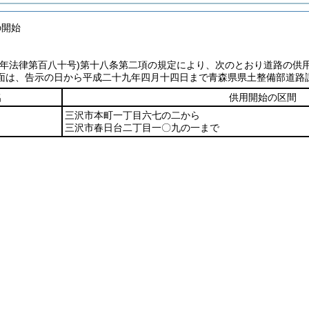
の開始
七年法律第百八十号)
第十八条第二項の規定により、次のとおり道路の供
面は、告示の日から平成二十九年四月十四日まで青森県県土整備部道路
名
供用開始の区間
三沢市本町一丁目六七の二から
三沢市春日台二丁目一〇九の一まで