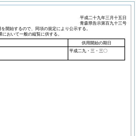
平成二十九年三月十五日
青森県告示第百九十三号
用を開始するので、同項の規定により公示する。
課において一般の縦覧に供する。
供用開始の期日
平成二九・三・三〇