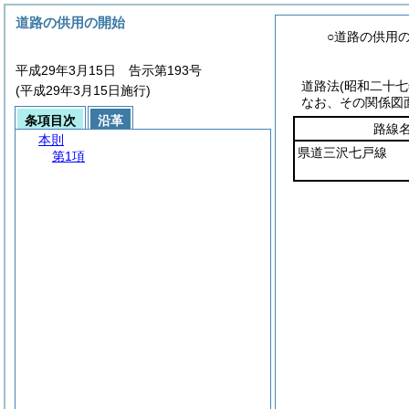
道路の供用の開始
○道路の供用
平成29年3月15日 告示第193号
道路法
(昭和二十
(平成29年3月15日施行)
なお、その関係図
条項目次
沿革
路線
本則
県道三沢七戸線
第1項