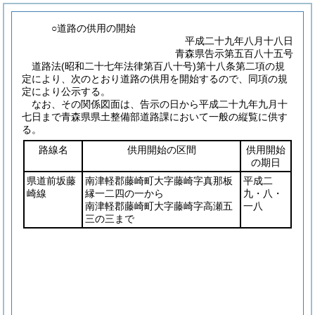
○道路の供用の開始
平成二十九年八月十八日
青森県告示第五百八十五号
道路法
(昭和二十七年法律第百八十号)
第十八条第二項の規
定により、次のとおり道路の供用を開始するので、同項の規
定により公示する。
なお、その関係図面は、告示の日から平成二十九年九月十
七日まで青森県県土整備部道路課において一般の縦覧に供す
る。
路線名
供用開始の区間
供用開始
の期日
県道前坂藤
南津軽郡藤崎町大字藤崎字真那板
平成二
崎線
縁一二四の一から
九・八・
南津軽郡藤崎町大字藤崎字高瀬五
一八
三の三まで