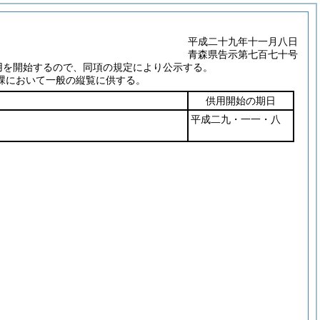
平成二十九年十一月八日
青森県告示第七百七十号
用を開始するので、同項の規定により公示する。
課において一般の縦覧に供する。
供用開始の期日
平成二九・一一・八