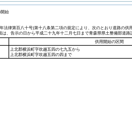
の開始
七年法律第百八十号)
第十八条第二項の規定により、次のとおり道路の供
面は、告示の日から平成二十九年十二月七日まで青森県県土整備部道路
供用開始の区間
上北郡横浜町字吹越五四の七九五から
上北郡横浜町字吹越五四の四まで