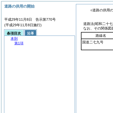
道路の供用の開始
○道路の供用
平成29年11月8日 告示第770号
道路法
(昭和二十
(平成29年11月8日施行)
なお、その関係図
条項目次
沿革
路線名
本則
国道二七九号
第1項