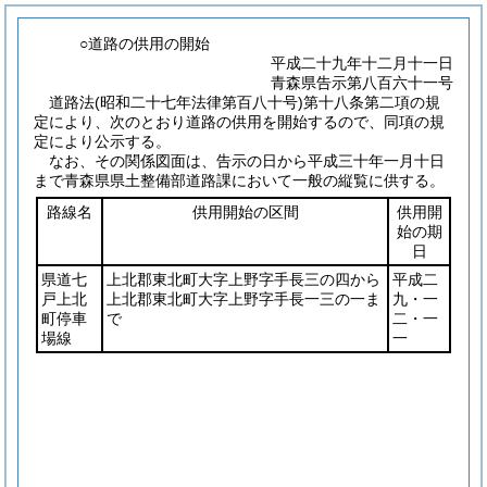
○道路の供用の開始
平成二十九年十二月十一日
青森県告示第八百六十一号
道路法
(昭和二十七年法律第百八十号)
第十八条第二項の規
定により、次のとおり道路の供用を開始するので、同項の規
定により公示する。
なお、その関係図面は、告示の日から平成三十年一月十日
まで青森県県土整備部道路課において一般の縦覧に供する。
路線名
供用開始の区間
供用開
始の期
日
県道七
上北郡東北町大字上野字手長三の四から
平成二
戸上北
上北郡東北町大字上野字手長一三の一ま
九・一
町停車
で
二・一
場線
一