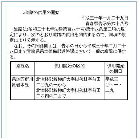
○道路の供用の開始
平成三十年一月二十九日
青森県告示第六十八号
道路法
(昭和二十七年法律第百八十号)
第十八条第二項の規
定により、次のとおり道路の供用を開始するので、同項の規
定により公示する。
なお、その関係図面は、告示の日から平成三十年二月二十
八日まで青森県県土整備部道路課において一般の縦覧に供す
る。
路線名
供用開始の区間
供用開始
の期日
県道五所川
北津軽郡板柳町大字掛落林字前田
平成三
原岩木線
二〇九の一から
〇・一・
北津軽郡板柳町大字掛落林字前田
二九
二四四の二まで