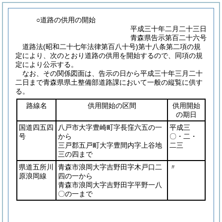
○道路の供用の開始
平成三十年二月二十三日
青森県告示第百二十六号
道路法
(昭和二十七年法律第百八十号)
第十八条第二項の規
定により、次のとおり道路の供用を開始するので、同項の規
定により公示する。
なお、その関係図面は、告示の日から平成三十年三月二十
二日まで青森県県土整備部道路課において一般の縦覧に供す
る。
路線名
供用開始の区間
供用開始
の期日
国道四五四
八戸市大字豊崎町字長窪六五の一
平成三
号
から
〇・二・
三戸郡五戸町大字豊間内字上谷地
二三
三の四まで
県道五所川
青森市浪岡大字吉野田字木戸口二
〃
原浪岡線
四の一から
青森市浪岡大字吉野田字平野一八
〇の一まで