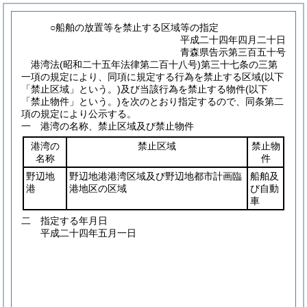
○船舶の放置等を禁止する区域等の指定
平成二十四年四月二十日
青森県告示第三百五十号
港湾法
(昭和二十五年法律第二百十八号)
第三十七条の三第
一項の規定により、同項に規定する行為を禁止する区域
(以下
「禁止区域」という。)
及び当該行為を禁止する物件
(以下
「禁止物件」という。)
を次のとおり指定するので、同条第二
項の規定により公示する。
一 港湾の名称、禁止区域及び禁止物件
港湾の
禁止区域
禁止物
名称
件
野辺地
野辺地港港湾区域及び野辺地都市計画臨
船舶及
港
港地区の区域
び自動
車
二 指定する年月日
平成二十四年五月一日