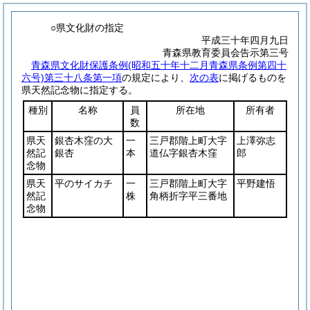
○県文化財の指定
平成三十年四月九日
青森県教育委員会告示第三号
青森県文化財保護条例
(昭和五十年十二月青森県条例第四十
六号)
第三十八条第一項
の規定により、
次の表
に掲げるものを
県天然記念物に指定する。
種別
名称
員
所在地
所有者
数
県天
銀杏木窪の大
一
三戸郡階上町大字
上澤弥志
然記
銀杏
本
道仏字銀杏木窪
郎
念物
県天
平のサイカチ
一
三戸郡階上町大字
平野建悟
然記
株
角柄折字平三番地
念物