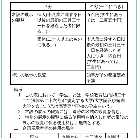
区分
金額
(一回につき)
常設の展示
個人
(十八歳に達する日
五百円
(学生にあっ
の観覧
以後の最初の三月三十
ては、二百五十円)
一日を経過した者に限
る。)
団体
(二十人以上のもの
十八歳に達する日以
に限る。)
後の最初の三月三十
一日を経過した者一
人につき 四百円
(学生にあっては、
二百円)
特別の展示の観覧
知事がその都度定め
る額
備考
1 この表において「学生」とは、学校教育法(昭和二十
二年法律第二十六号)に規定する大学(大学院及び短期
大学を含む。)又は高等専門学校の学生をいう。
2 常設の展示の観覧には、遺跡の区域の観覧を含む。
3 特別の展示の観覧に係る使用料を納入した者の常設の
展示の観覧に係る使用料は、無料とする。
二 企画展示室等の使用の場合
区分
九時から
十三時か
九時以