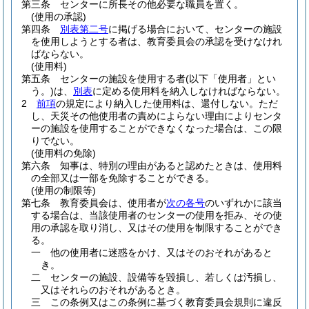
第三条
センターに所長その他必要な職員を置く。
(使用の承認)
第四条
別表第二号
に掲げる場合において、センターの施設
を使用しようとする者は、教育委員会の承認を受けなけれ
ばならない。
(使用料)
第五条
センターの施設を使用する者
(以下「使用者」とい
う。)
は、
別表
に定める使用料を納入しなければならない。
2
前項
の規定により納入した使用料は、還付しない。
ただ
し、天災その他使用者の責めによらない理由によりセンタ
ーの施設を使用することができなくなった場合は、この限
りでない。
(使用料の免除)
第六条
知事は、特別の理由があると認めたときは、使用料
の全部又は一部を免除することができる。
(使用の制限等)
第七条
教育委員会は、使用者が
次の各号
のいずれかに該当
する場合は、当該使用者のセンターの使用を拒み、その使
用の承認を取り消し、又はその使用を制限することができ
る。
一
他の使用者に迷惑をかけ、又はそのおそれがあると
き。
二
センターの施設、設備等を毀損し、若しくは汚損し、
又はそれらのおそれがあるとき。
三
この条例又はこの条例に基づく教育委員会規則に違反