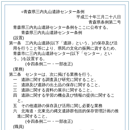
○青森県三内丸山遺跡センター条例
平成三十年三月二十八日
青森県条例第二号
青森県三内丸山遺跡センター条例をここに公布する。
青森県三内丸山遺跡センター条例
(設置)
第一条
三内丸山遺跡
(以下「遺跡」という。)
の保存及び活
用を行うこと等により、県民の文化の振興に資するため、
青森市に三内丸山遺跡センター
(以下「センター」とい
う。)
を設置する。
(令四条例二一・一部改正)
(業務)
第二条
センターは、次に掲げる業務を行う。
一
遺跡に関する調査及び研究に関すること。
二
遺跡及び遺跡の出土品の保存に関すること。
三
遺跡に関する資料の展示に関すること。
四
遺跡に関する学習の機会及び情報の提供に関するこ
と。
五
その他遺跡の保存及び活用に関し必要な業務
六
北海道・北東北の縄文遺跡群包括的保存管理計画の推
進に関すること。
(令四条例二一・一部改正)
(職員)