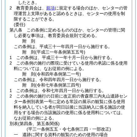
したとき。
2
教育委員会は、
前項
に規定する場合のほか、センターの管
理運営上支障があると認めるときは、センターの使用を制
限することができる。
(委任)
第八条
この条例に定めるもののほか、センターの管理に関
し必要な事項は、教育委員会規則で定める。
附
則
この条例は、平成三十一年四月一日から施行する。
附
則
(平成三一年
条例第五五号)
1
この条例は、平成三十一年十月一日から施行する。
2
この条例の施行の際現に受けている使用の承認に係る使用
料については、なお従前の例による。
附
則
(令和四年
条例第二一号)
この条例は、令和四年四月一日から施行する。
附
則
(令和七年
条例第三四号)
1
この条例は、令和七年四月一日から施行する。
2
この条例の施行の日前に改正前の青森県三内丸山遺跡セン
ター条例別表第一号に定める常設の展示の観覧に係る使用
料を納入している者が同日以後に当該納入に係る施設の使
用をする場合の当該施設の使用に係る使用料については、
なお従前の例による。
別表
(第四条、第五条関係)
(平三一条例五五・令七条例三四・一部改正)
一 遺跡に関する資料の観覧のための使用の場合