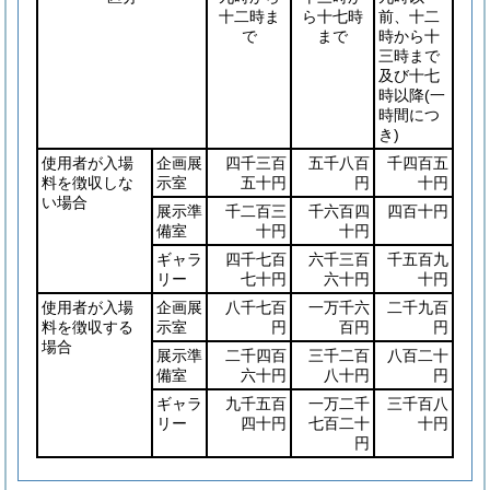
十二時ま
ら十七時
前、十二
で
まで
時から十
三時まで
及び十七
時以降
(一
時間につ
き)
使用者が入場
企画展
四千三百
五千八百
千四百五
料を徴収しな
示室
五十円
円
十円
い場合
展示準
千二百三
千六百四
四百十円
備室
十円
十円
ギャラ
四千七百
六千三百
千五百九
リー
七十円
六十円
十円
使用者が入場
企画展
八千七百
一万千六
二千九百
料を徴収する
示室
円
百円
円
場合
展示準
二千四百
三千二百
八百二十
備室
六十円
八十円
円
ギャラ
九千五百
一万二千
三千百八
リー
四十円
七百二十
十円
円