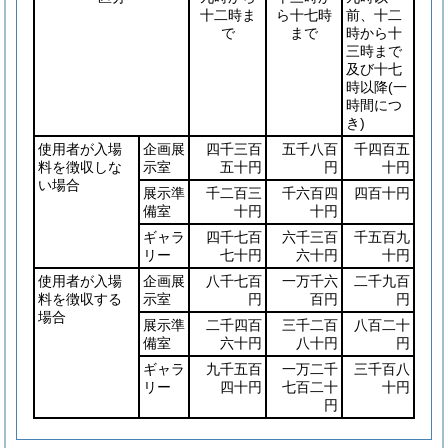
十二時ま
ら十七時
前、十二
で
まで
時から十
三時まで
及び十七
時以降
(一
時間につ
き)
使用者が入場
企画展
四千三百
五千八百
千四百五
料を徴収しな
示室
五十円
円
十円
い場合
展示準
千二百三
千六百四
四百十円
備室
十円
十円
ギャラ
四千七百
六千三百
千五百九
リー
七十円
六十円
十円
使用者が入場
企画展
八千七百
一万千六
二千九百
料を徴収する
示室
円
百円
円
場合
展示準
二千四百
三千二百
八百二十
備室
六十円
八十円
円
ギャラ
九千五百
一万二千
三千百八
リー
四十円
七百二十
十円
円