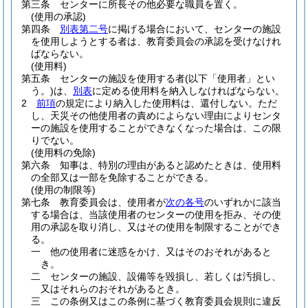
第三条
センターに所長その他必要な職員を置く。
(使用の承認)
第四条
別表第二号
に掲げる場合において、センターの施設
を使用しようとする者は、教育委員会の承認を受けなけれ
ばならない。
(使用料)
第五条
センターの施設を使用する者
(以下「使用者」とい
う。)
は、
別表
に定める使用料を納入しなければならない。
2
前項
の規定により納入した使用料は、還付しない。
ただ
し、天災その他使用者の責めによらない理由によりセンタ
ーの施設を使用することができなくなった場合は、この限
りでない。
(使用料の免除)
第六条
知事は、特別の理由があると認めたときは、使用料
の全部又は一部を免除することができる。
(使用の制限等)
第七条
教育委員会は、使用者が
次の各号
のいずれかに該当
する場合は、当該使用者のセンターの使用を拒み、その使
用の承認を取り消し、又はその使用を制限することができ
る。
一
他の使用者に迷惑をかけ、又はそのおそれがあると
き。
二
センターの施設、設備等を毀損し、若しくは汚損し、
又はそれらのおそれがあるとき。
三
この条例又はこの条例に基づく教育委員会規則に違反