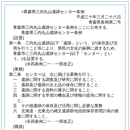
○青森県三内丸山遺跡センター条例
平成三十年三月二十八日
青森県条例第二号
青森県三内丸山遺跡センター条例をここに公布する。
青森県三内丸山遺跡センター条例
(設置)
第一条
三内丸山遺跡
(以下「遺跡」という。)
の保存及び活
用を行うこと等により、県民の文化の振興に資するため、
青森市に三内丸山遺跡センター
(以下「センター」とい
う。)
を設置する。
(令四条例二一・一部改正)
(業務)
第二条
センターは、次に掲げる業務を行う。
一
遺跡に関する調査及び研究に関すること。
二
遺跡及び遺跡の出土品の保存に関すること。
三
遺跡に関する資料の展示に関すること。
四
遺跡に関する学習の機会及び情報の提供に関するこ
と。
五
その他遺跡の保存及び活用に関し必要な業務
六
北海道・北東北の縄文遺跡群包括的保存管理計画の推
進に関すること。
(令四条例二一・一部改正)
(職員)