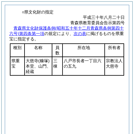
○県文化財の指定
平成三十年八月二十日
青森県教育委員会告示第四号
青森県文化財保護条例
(昭和五十年十二月青森県条例第四十
六号)
第四条第一項
の規定により、
次の表
に掲げるものを県重
宝に指定する。
種別
名称
員
所在地
所有者
数
県重
大慈寺
(糠塚)
三
八戸市長者一丁目六
宗教法人
宝
本堂、山門、
棟
の五九
大慈寺
経蔵