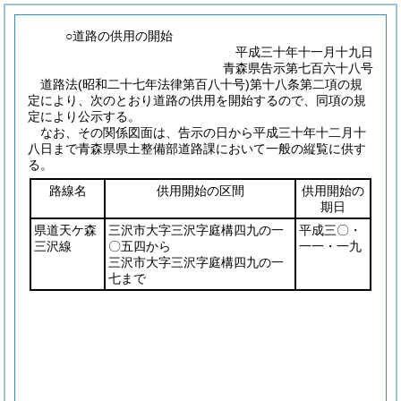
○道路の供用の開始
平成三十年十一月十九日
青森県告示第七百六十八号
道路法
(昭和二十七年法律第百八十号)
第十八条第二項の規
定により、次のとおり道路の供用を開始するので、同項の規
定により公示する。
なお、その関係図面は、告示の日から平成三十年十二月十
八日まで青森県県土整備部道路課において一般の縦覧に供す
る。
路線名
供用開始の区間
供用開始の
期日
県道天ケ森
三沢市大字三沢字庭構四九の一
平成三〇・
三沢線
〇五四から
一一・一九
三沢市大字三沢字庭構四九の一
七まで