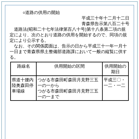
○道路の供用の開始
平成三十年十二月十二日
青森県告示第八百二十号
道路法
(昭和二十七年法律第百八十号)
第十八条第二項の規
定により、次のとおり道路の供用を開始するので、同項の規
定により公示する。
なお、その関係図面は、告示の日から平成三十一年一月十
一日まで青森県県土整備部道路課において一般の縦覧に供す
る。
路線名
供用開始の区間
供用開始の
期日
県道十腰内
つがる市森田町森田月見野三五
平成三〇・
陸奥森田停
一の一から
一二・一二
車場線
つがる市森田町森田月見野三五
一の一まで