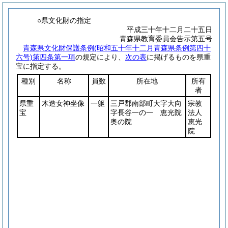
○県文化財の指定
平成三十年十二月二十五日
青森県教育委員会告示第五号
青森県文化財保護条例
(昭和五十年十二月青森県条例第四十
六号)
第四条第一項
の規定により、
次の表
に掲げるものを県重
宝に指定する。
種別
名称
員数
所在地
所有
者
県重
木造女神坐像
一躯
三戸郡南部町大字大向
宗教
宝
字長谷一の一 恵光院
法人
奥の院
恵光
院