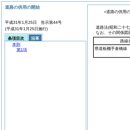
道路の供用の開始
○道路の供用
平成31年1月25日 告示第44号
道路法
(昭和二十
(平成31年1月25日施行)
なお、その関係図
条項目次
沿革
路線
本則
県道栃棚手倉橋線
第1項