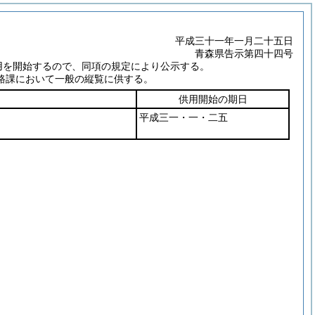
平成三十一年一月二十五日
青森県告示第四十四号
用を開始するので、同項の規定により公示する。
路課において一般の縦覧に供する。
供用開始の期日
平成三一・一・二五