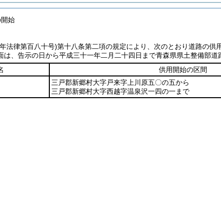
の開始
七年法律第百八十号)
第十八条第二項の規定により、次のとおり道路の供
面は、告示の日から平成三十一年二月二十四日まで青森県県土整備部道
名
供用開始の区間
三戸郡新郷村大字戸来字上川原五〇の五から
三戸郡新郷村大字西越字温泉沢一四の一まで