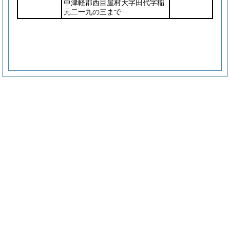
中津軽郡西目屋村大字田代字稲
元二一九の三まで