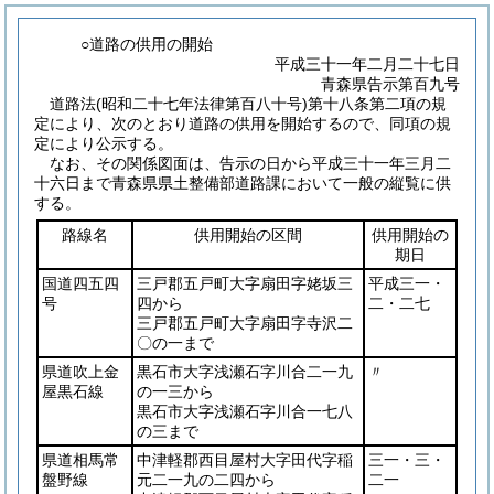
○道路の供用の開始
平成三十一年二月二十七日
青森県告示第百九号
道路法
(昭和二十七年法律第百八十号)
第十八条第二項の規
定により、次のとおり道路の供用を開始するので、同項の規
定により公示する。
なお、その関係図面は、告示の日から平成三十一年三月二
十六日まで青森県県土整備部道路課において一般の縦覧に供
する。
路線名
供用開始の区間
供用開始の
期日
国道四五四
三戸郡五戸町大字扇田字姥坂三
平成三一・
号
四から
二・二七
三戸郡五戸町大字扇田字寺沢二
〇の一まで
県道吹上金
黒石市大字浅瀬石字川合二一九
〃
屋黒石線
の一三から
黒石市大字浅瀬石字川合一七八
の三まで
県道相馬常
中津軽郡西目屋村大字田代字稲
三一・三・
盤野線
元二一九の二四から
二一