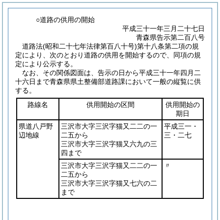
○道路の供用の開始
平成三十一年三月二十七日
青森県告示第二百八号
道路法
(昭和二十七年法律第百八十号)
第十八条第二項の規
定により、次のとおり道路の供用を開始するので、同項の規
定により公示する。
なお、その関係図面は、告示の日から平成三十一年四月二
十六日まで青森県県土整備部道路課において一般の縦覧に供
する。
路線名
供用開始の区間
供用開始の
期日
県道八戸野
三沢市大字三沢字猫又二二の一
平成三一・
辺地線
二五から
三・二七
三沢市大字三沢字猫又六九の三
四まで
三沢市大字三沢字猫又二二の一
〃
二五から
三沢市大字三沢字猫又七六の二
まで