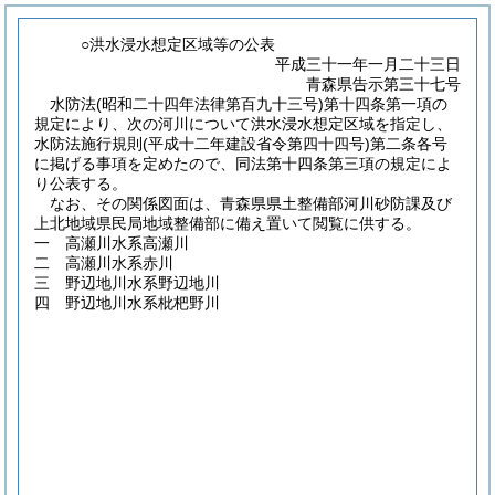
○洪水浸水想定区域等の公表
平成三十一年一月二十三日
青森県告示第三十七号
水防法
(昭和二十四年法律第百九十三号)
第十四条第一項の
規定により、次の河川について洪水浸水想定区域を指定し、
水防法施行規則
(平成十二年建設省令第四十四号)
第二条各号
に掲げる事項を定めたので、同法第十四条第三項の規定によ
り公表する。
なお、その関係図面は、青森県県土整備部河川砂防課及び
上北地域県民局地域整備部に備え置いて閲覧に供する。
一 高瀬川水系高瀬川
二 高瀬川水系赤川
三 野辺地川水系野辺地川
四 野辺地川水系枇杷野川