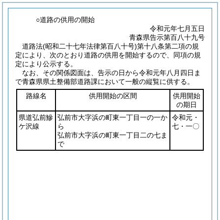
○道路の供用の開始
令和元年七月五日
青森県告示第百八十九号
道路法
(昭和二十七年法律第百八十号)
第十八条第二項の規
定により、次のとおり道路の供用を開始するので、同項の規
定により公示する。
なお、その関係図面は、告示の日から令和元年八月四日ま
で青森県県土整備部道路課において一般の縦覧に供する。
路線名
供用開始の区間
供用開始
の期日
県道弘前鰺
弘前市大字浜の町東一丁目一の一か
令和元・
ケ沢線
ら
七・一〇
弘前市大字浜の町東一丁目二の七ま
で