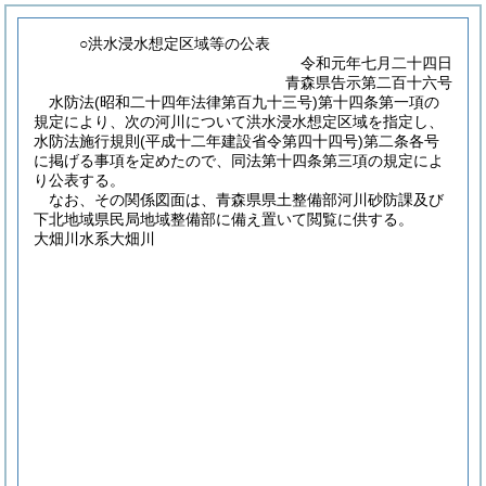
○洪水浸水想定区域等の公表
令和元年七月二十四日
青森県告示第二百十六号
水防法
(昭和二十四年法律第百九十三号)
第十四条第一項の
規定により、次の河川について洪水浸水想定区域を指定し、
水防法施行規則
(平成十二年建設省令第四十四号)
第二条各号
に掲げる事項を定めたので、同法第十四条第三項の規定によ
り公表する。
なお、その関係図面は、青森県県土整備部河川砂防課及び
下北地域県民局地域整備部に備え置いて閲覧に供する。
大畑川水系大畑川