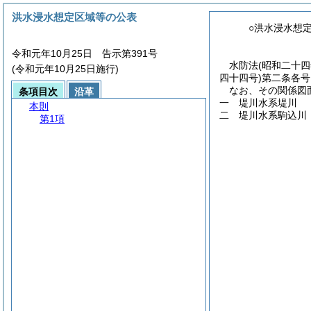
洪水浸水想定区域等の公表
○洪水浸水想
令和元年10月25日 告示第391号
水防法
(昭和二十
(令和元年10月25日施行)
四十四号)
第二条各号
なお、その関係図
条項目次
沿革
一 堤川水系堤川
本則
二 堤川水系駒込川
第1項