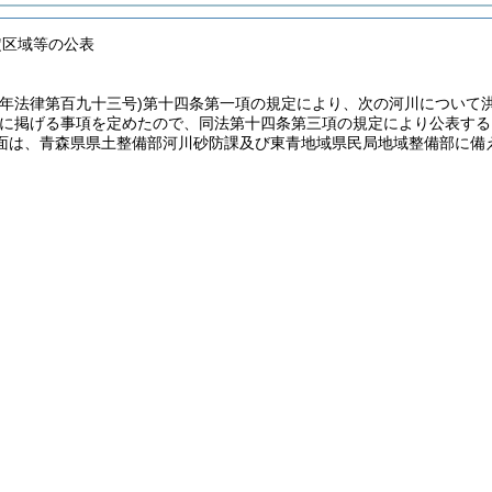
定区域等の公表
四年法律第百九十三号)
第十四条第一項の規定により、次の河川について
に掲げる事項を定めたので、同法第十四条第三項の規定により公表する
面は、青森県県土整備部河川砂防課及び東青地域県民局地域整備部に備