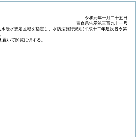
令和元年十月二十五日
青森県告示第三百九十一号
洪水浸水想定区域を指定し、水防法施行規則
(平成十二年建設省令第
。
え置いて閲覧に供する。