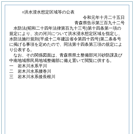
○洪水浸水想定区域等の公表
令和元年十月二十五日
青森県告示第三百九十二号
水防法
(昭和二十四年法律第百九十三号)
第十四条第一項の
規定により、次の河川について洪水浸水想定区域を指定し、
水防法施行規則
(平成十二年建設省令第四十四号)
第二条各号
に掲げる事項を定めたので、同法第十四条第三項の規定によ
り公表する。
なお、その関係図面は、青森県県土整備部河川砂防課及び
中南地域県民局地域整備部に備え置いて閲覧に供する。
一 岩木川水系平川
二 岩木川水系腰巻川
三 岩木川水系後長根川