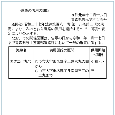
○道路の供用の開始
令和元年十二月十八日
青森県告示第五百五号
道路法
(昭和二十七年法律第百八十号)
第十八条第二項の規
定により、次のとおり道路の供用を開始するので、同項の規
定により公示する。
なお、その関係図面は、告示の日から令和二年一月十七日
まで青森県県土整備部道路課において一般の縦覧に供する。
路線名
供用開始の区間
供用開始
の期日
国道二七九号
むつ市大字田名部字上道六九の四
令和元・
から
一二・二
むつ市大字田名部字斗南岡三二の
三
一二九まで