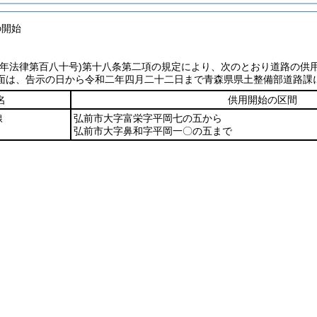
の開始
七年法律第百八十号)
第十八条第二項の規定により、次のとおり道路の供
面は、告示の日から令和二年四月二十二日まで青森県県土整備部道路課
名
供用開始の区間
線
弘前市大字富栄字平岡七の五から
弘前市大字鼻和字平岡一〇の五まで