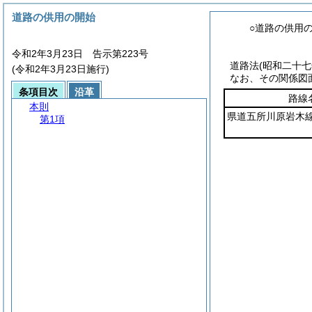
道路の供用の開始
○道路の供用
令和2年3月23日 告示第223号
道路法
(昭和二十
(令和2年3月23日施行)
なお、その関係図
条項目次
沿革
路線
本則
県道五所川原岩木
第1項