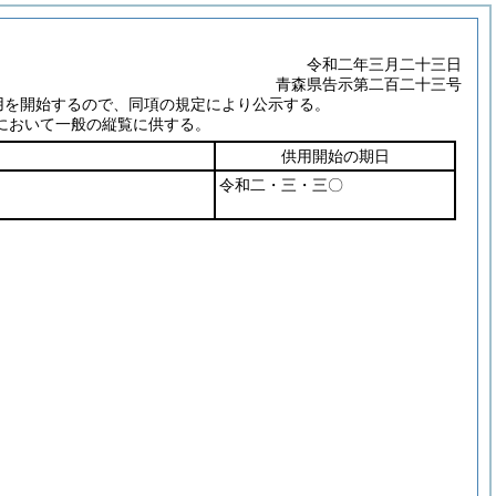
令和二年三月二十三日
青森県告示第二百二十三号
用を開始するので、同項の規定により公示する。
において一般の縦覧に供する。
供用開始の期日
令和二・三・三〇