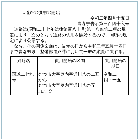
○道路の供用の開始
令和二年四月十五日
青森県告示第三百四十六号
道路法
(昭和二十七年法律第百八十号)
第十八条第二項の規
定により、次のとおり道路の供用を開始するので、同項の規
定により公示する。
なお、その関係図面は、告示の日から令和二年五月十四日
まで青森県県土整備部道路課において一般の縦覧に供する。
路線名
供用開始の区間
供用開始の
期日
国道二七九
むつ市大字奥内字近川八の二五
令和二・
号
から
四・一五
むつ市大字奥内字近川八の五二
九まで