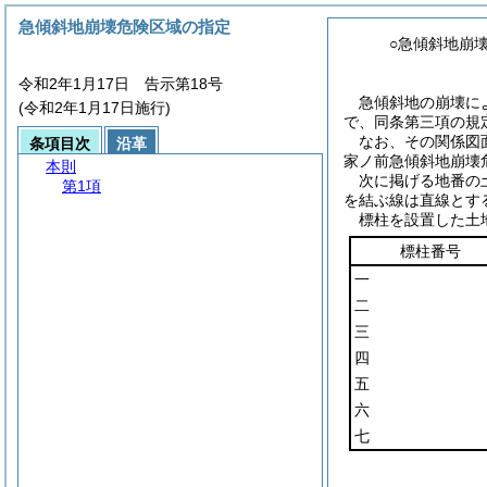
急傾斜地崩壊危険区域の指定
○急傾斜地崩
令和2年1月17日 告示第18号
急傾斜地の崩壊に
(令和2年1月17日施行)
で、同条第三項の規
なお、その関係図
条項目次
沿革
家ノ前急傾斜地崩壊
本則
次に掲げる地番の
第1項
を結ぶ線は直線とす
標柱を設置した土
標柱番号
一
二
三
四
五
六
七