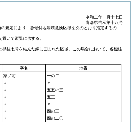
令和二年一月十七日
青森県告示第十八号
項の規定により、急傾斜地崩壊危険区域を次のとおり指定するの
え置いて縦覧に供する。
と標柱七号を結んだ線に囲まれた区域。この場合において、各標柱
字名
地番
家ノ前
一の二
〃
〃
〃
五五の三
〃
五三
〃
〃
〃
四の三
〃
四の二〇