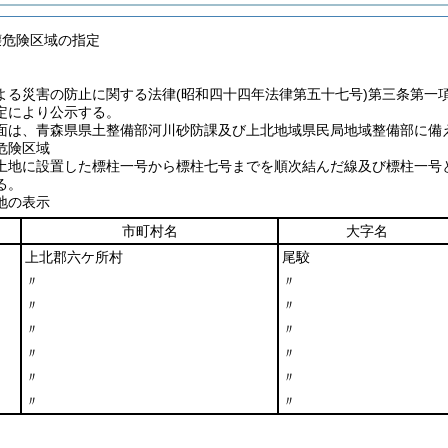
壊危険区域の指定
よる災害の防止に関する法律
(昭和四十四年法律第五十七号)
第三条第一
定により公示する。
面は、青森県県土整備部河川砂防課及び上北地域県民局地域整備部に備
危険区域
土地に設置した標柱一号から標柱七号までを順次結んだ線及び標柱一号
る。
地の表示
市町村名
大字名
上北郡六ケ所村
尾駮
〃
〃
〃
〃
〃
〃
〃
〃
〃
〃
〃
〃