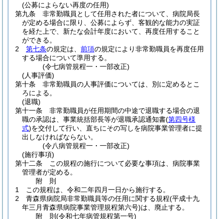
(公募によらない再度の任用)
第九条
非常勤職員として任用された者について、病院局長
が定める場合に限り、公募によらず、客観的な能力の実証
を経た上で、新たな会計年度において、再度任用すること
ができる。
2
第七条
の規定は、
前項
の規定により非常勤職員を再度任用
する場合について準用する。
(令七病管規程一・一部改正)
(人事評価)
第十条
非常勤職員の人事評価については、別に定めるとこ
ろによる。
(退職)
第十一条
非常勤職員が任用期間の中途で退職する場合の退
職の承認は、事業統括部長等が退職承認通知書
(
第四号様
式
)
を交付して行い、直ちにその写しを病院事業管理者に提
出しなければならない。
(令八病管規程一・一部改正)
(施行事項)
第十二条
この規程の施行について必要な事項は、病院事業
管理者が定める。
附
則
1
この規程は、令和二年四月一日から施行する。
2
青森県病院局非常勤職員等の任用に関する規程
(平成十九
年三月青森県病院事業管理規程第六号)
は、廃止する。
附
則
(令和七年
病管規程第一号)