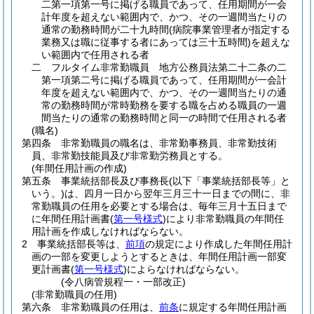
二第一項第一号に掲げる職員であって、任用期間が一会
計年度を超えない範囲内で、かつ、その一週間当たりの
通常の勤務時間が二十九時間
(病院事業管理者が指定する
業務又は職に従事する者にあっては三十五時間)
を超えな
い範囲内で任用される者
二
フルタイム非常勤職員 地方公務員法第二十二条の二
第一項第二号に掲げる職員であって、任用期間が一会計
年度を超えない範囲内で、かつ、その一週間当たりの通
常の勤務時間が常時勤務を要する職を占める職員の一週
間当たりの通常の勤務時間と同一の時間で任用される者
(職名)
第四条
非常勤職員の職名は、非常勤事務員、非常勤技術
員、非常勤技能員及び非常勤労務員とする。
(年間任用計画の作成)
第五条
事業統括部長及び事務長
(以下「事業統括部長等」と
いう。)
は、四月一日から翌年三月三十一日までの間に、非
常勤職員の任用を必要とする場合は、毎年三月十五日まで
に年間任用計画書
(
第一号様式
)
により非常勤職員の年間任
用計画を作成しなければならない。
2
事業統括部長等は、
前項
の規定により作成した年間任用計
画の一部を変更しようとするときは、年間任用計画一部変
更計画書
(
第一号様式
)
によらなければならない。
(令八病管規程一・一部改正)
(非常勤職員の任用)
第六条
非常勤職員の任用は、
前条
に規定する年間任用計画