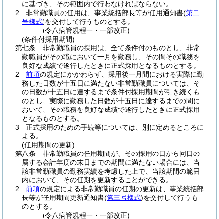
に基づき、その範囲内で行わなければならない。
2
非常勤職員の任用は、事業統括部長等が任用通知書
(
第二
号様式
)
を交付して行うものとする。
(令八病管規程一・一部改正)
(条件付採用期間)
第七条
非常勤職員の採用は、全て条件付のものとし、非常
勤職員がその職において一月を勤務し、その間その職務を
良好な成績で遂行したときに正式採用となるものとする。
2
前項
の規定にかかわらず、採用後一月間における実際に勤
務した日数が十五日に満たない非常勤職員については、そ
の日数が十五日に達するまで条件付採用期間が引き続くも
のとし、実際に勤務した日数が十五日に達するまでの間に
おいて、その職務を良好な成績で遂行したときに正式採用
となるものとする。
3
正式採用のための手続等については、別に定めるところに
よる。
(任用期間の更新)
第八条
非常勤職員の任用期間が、その採用の日から同日の
属する会計年度の末日までの期間に満たない場合には、当
該非常勤職員の勤務実績を考慮した上で、当該期間の範囲
内において、その任期を更新することができる。
2
前項
の規定による非常勤職員の任期の更新は、事業統括部
長等が任用期間更新通知書
(
第三号様式
)
を交付して行うも
のとする。
(令八病管規程一・一部改正)