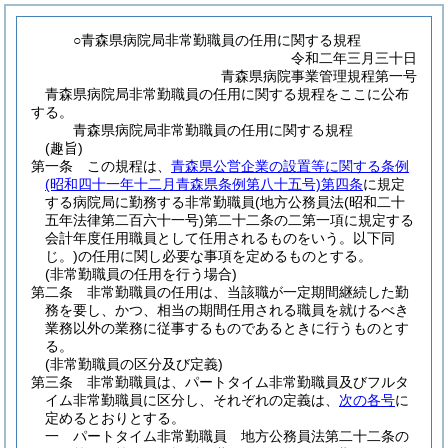
○青森県病院局非常勤職員の任用に関する規程
令和二年三月三十日
青森県病院事業管理規程第一号
青森県病院局非常勤職員の任用に関する規程をここに公布
する。
青森県病院局非常勤職員の任用に関する規程
(趣旨)
第一条
この規程は、
青森県公営企業の設置等に関する条例
(昭和四十一年十二月青森県条例第八十五号)
第四条
に規定
する病院局に勤務する非常勤職員
(地方公務員法
(昭和二十
五年法律第二百六十一号)
第二十二条の二第一項に規定する
会計年度任用職員として任用されるものをいう。以下同
じ。)
の任用に関し必要な事項を定めるものとする。
(非常勤職員の任用を行う場合)
第二条
非常勤職員の任用は、当該職が一定期間継続した勤
務を要し、かつ、相当の期間任用される職員を就けるべき
業務以外の業務に従事するものであるときに行うものとす
る。
(非常勤職員の区分及び定義)
第三条
非常勤職員は、パートタイム非常勤職員及びフルタ
イム非常勤職員に区分し、それぞれの定義は、
次の各号
に
定めるとおりとする。
一
パートタイム非常勤職員 地方公務員法第二十二条の