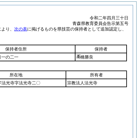
令和二年四月三十日
青森県教育委員会告示第五号
により、
次の表
に掲げるものを県技芸の保持者として追加認定し、
保持者住所
保持者
目一の二一
橋勝良
所在地
所有者
字法光寺字法光寺二〇
宗教法人法光寺