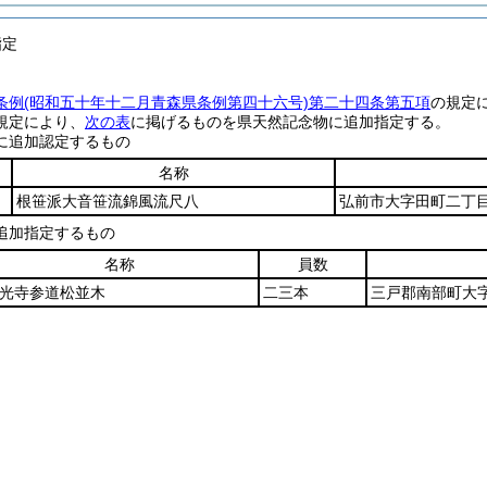
指定
条例
(昭和五十年十二月青森県条例第四十六号)
第二十四条第五項
の規定
規定により、
次の表
に掲げるものを県天然記念物に追加指定する。
に追加認定するもの
名称
根笹派大音笹流錦風流尺八
弘前市大字田町二丁
追加指定するもの
名称
員数
光寺参道松並木
二三本
三戸郡南部町大