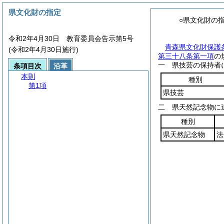
県文化財の指定
○県文化財の
令和2年4月30日 教育委員会告示第5号
青森県文化財保護
(令和2年4月30日施行)
第三十八条第一項
の
一 県技芸の保持者
条項目次
沿革
本則
種別
第1項
県技芸
二 県天然記念物に
種別
県天然記念物
法