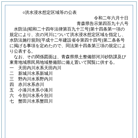
○洪水浸水想定区域等の公表
令和二年六月十日
青森県告示第四百九十八号
水防法
(昭和二十四年法律第百九十三号)
第十四条第一項の
規定により、次の河川について洪水浸水想定区域を指定し、
水防法施行規則
(平成十二年建設省令第四十四号)
第二条各号
に掲げる事項を定めたので、同法第十四条第三項の規定によ
り公表する。
なお、その関係図面は、青森県県土整備部河川砂防課及び
東青地域県民局地域整備部に備え置いて閲覧に供する。
一 天田内川水系天田内川
二 新城川水系新城川
三 野内川水系野内川
四 赤川水系赤川
五 小湊川水系小湊川
六 今別川水系今別川
七 蟹田川水系蟹田川