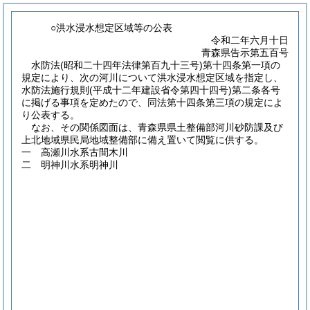
○洪水浸水想定区域等の公表
令和二年六月十日
青森県告示第五百号
水防法
(昭和二十四年法律第百九十三号)
第十四条第一項の
規定により、次の河川について洪水浸水想定区域を指定し、
水防法施行規則
(平成十二年建設省令第四十四号)
第二条各号
に掲げる事項を定めたので、同法第十四条第三項の規定によ
り公表する。
なお、その関係図面は、青森県県土整備部河川砂防課及び
上北地域県民局地域整備部に備え置いて閲覧に供する。
一 高瀬川水系古間木川
二 明神川水系明神川