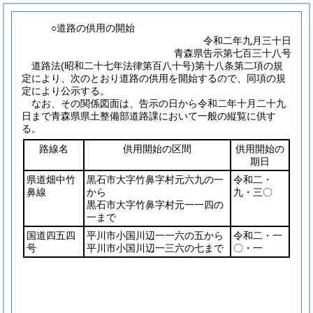
○道路の供用の開始
令和二年九月三十日
青森県告示第七百三十八号
道路法
(昭和二十七年法律第百八十号)
第十八条第二項の規
定により、次のとおり道路の供用を開始するので、同項の規
定により公示する。
なお、その関係図面は、告示の日から令和二年十月二十九
日まで青森県県土整備部道路課において一般の縦覧に供す
る。
路線名
供用開始の区間
供用開始の
期日
県道畑中竹
黒石市大字竹鼻字村元六九の一
令和二・
鼻線
から
九・三〇
黒石市大字竹鼻字村元一一四の
一まで
国道四五四
平川市小国川辺一一六の五から
令和二・一
号
平川市小国川辺一三六の七まで
〇・一