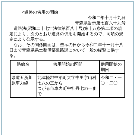
○道路の供用の開始
令和二年十月十九日
青森県告示第七百六十九号
道路法
(昭和二十七年法律第百八十号)
第十八条第二項の規
定により、次のとおり道路の供用を開始するので、同項の規
定により公示する。
なお、その関係図面は、告示の日から令和二年十一月十八
日まで青森県県土整備部道路課において一般の縦覧に供す
る。
路線名
供用開始の区間
供用開始の
期日
県道五所川
北津軽郡中泊町大字中里字山科
令和二・一
原車力線
七八の三から
〇・二〇
つがる市車力町中牡丹七の一ま
で