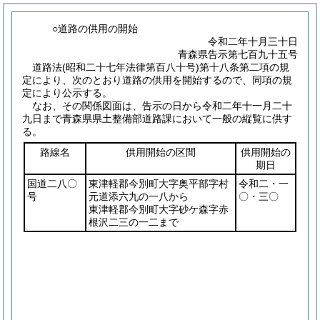
○道路の供用の開始
令和二年十月三十日
青森県告示第七百九十五号
道路法
(昭和二十七年法律第百八十号)
第十八条第二項の規
定により、次のとおり道路の供用を開始するので、同項の規
定により公示する。
なお、その関係図面は、告示の日から令和二年十一月二十
九日まで青森県県土整備部道路課において一般の縦覧に供す
る。
路線名
供用開始の区間
供用開始の
期日
国道二八〇
東津軽郡今別町大字奥平部字村
令和二・一
号
元道添六九の一八から
〇・三〇
東津軽郡今別町大字砂ケ森字赤
根沢二三の一二まで