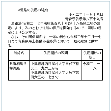
○道路の供用の開始
令和二年十一月十八日
青森県告示第八百十九号
道路法
(昭和二十七年法律第百八十号)
第十八条第二項の規
定により、次のとおり道路の供用を開始するので、同項の規
定により公示する。
なお、その関係図面は、告示の日から令和二年十二月十七
日まで青森県県土整備部道路課において一般の縦覧に供す
る。
路線名
供用開始の区間
供用開始の
期日
県道相馬常
中津軽郡西目屋村大字田代字稲
令和二・一
盤野線
元二一九の三から
一・一八
中津軽郡西目屋村大字大秋字沢
田六五の一七まで