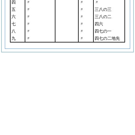
四
〃
〃
〃
五
〃
〃
三八の三
六
〃
〃
三八の二
七
〃
〃
四六
八
〃
〃
四七の一
九
〃
〃
四七の二地先