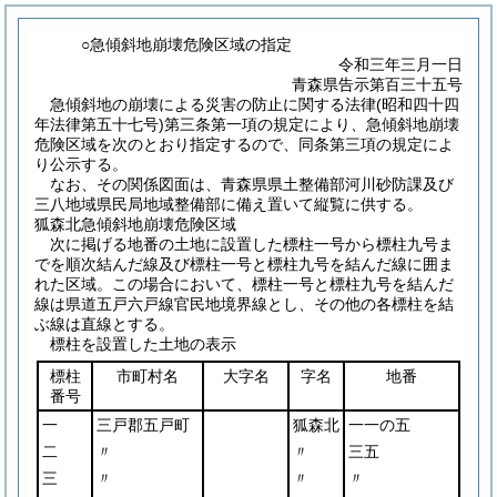
○急傾斜地崩壊危険区域の指定
令和三年三月一日
青森県告示第百三十五号
急傾斜地の崩壊による災害の防止に関する法律(昭和四十四
年法律第五十七号)第三条第一項の規定により、急傾斜地崩壊
危険区域を次のとおり指定するので、同条第三項の規定によ
り公示する。
なお、その関係図面は、青森県県土整備部河川砂防課及び
三八地域県民局地域整備部に備え置いて縦覧に供する。
狐森北急傾斜地崩壊危険区域
次に掲げる地番の土地に設置した標柱一号から標柱九号ま
でを順次結んだ線及び標柱一号と標柱九号を結んだ線に囲ま
れた区域。この場合において、標柱一号と標柱九号を結んだ
線は県道五戸六戸線官民地境界線とし、その他の各標柱を結
ぶ線は直線とする。
標柱を設置した土地の表示
標柱
市町村名
大字名
字名
地番
番号
一
三戸郡五戸町
狐森北
一一の五
二
〃
〃
三五
三
〃
〃
〃