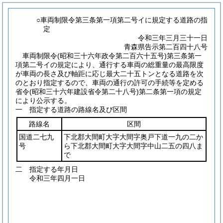
○車両制限令第三条第一項第二号イに規定する道路の指
定
令和三年三月三十一日
青森県告示第二百四十八号
車両制限令
(昭和三十六年政令第二百六十五号)
第三条第一
項第二号イの規定により、通行する車両の総重量の最高限度
が車両の長さ及び軸距に応じ最大二十五トンとなる道路を次
のとおり指定するので、車両の通行の許可の手続等を定める
省令
(昭和三十六年建設省令第二十八号)
第二条第一項の規定
により公示する。
一 指定する道路の路線名及び区間
路線名
区間
国道二七九
下北郡大間町大字大間字奥戸下道一九の二か
号
ら下北郡大間町大字大間字中山二五の四八ま
で
二 指定する年月日
令和三年四月一日