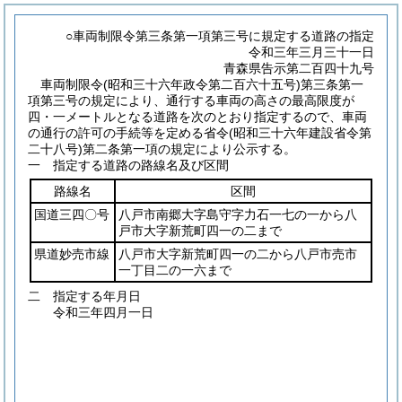
○車両制限令第三条第一項第三号に規定する道路の指定
令和三年三月三十一日
青森県告示第二百四十九号
車両制限令
(昭和三十六年政令第二百六十五号)
第三条第一
項第三号の規定により、通行する車両の高さの最高限度が
四・一メートルとなる道路を次のとおり指定するので、車両
の通行の許可の手続等を定める省令
(昭和三十六年建設省令第
二十八号)
第二条第一項の規定により公示する。
一 指定する道路の路線名及び区間
路線名
区間
国道三四〇号
八戸市南郷大字島守字力石一七の一から八
戸市大字新荒町四一の二まで
県道妙売市線
八戸市大字新荒町四一の二から八戸市売市
一丁目二の一六まで
二 指定する年月日
令和三年四月一日