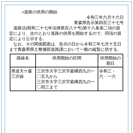
○道路の供用の開始
令和三年六月十六日
青森県告示第四百三十七号
道路法
(昭和二十七年法律第百八十号)
第十八条第二項の規
定により、次のとおり道路の供用を開始するので、同項の規
定により公示する。
なお、その関係図面は、告示の日から令和三年七月十五日
まで青森県県土整備部道路課において一般の縦覧に供する。
路線名
供用開始の区間
供用開始の
期日
県道天ケ森
三沢市大字三沢字庭構四九の一
令和三・
三沢線
〇五九から
六・一六
三沢市大字三沢字庭構四九の一
〇四三まで