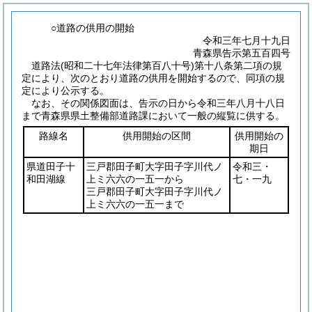
○道路の供用の開始
令和三年七月十九日
青森県告示第五百四号
道路法(昭和二十七年法律第百八十号)第十八条第二項の規
定により、次のとおり道路の供用を開始するので、同項の規
定により公示する。
なお、その関係図面は、告示の日から令和三年八月十八日
まで青森県県土整備部道路課において一般の縦覧に供する。
路線名
供用開始の区間
供用開始の
期日
県道田子十
三戸郡田子町大字田子字川代ノ
令和三・
和田湖線
上ミ六六の一五一から
七・一九
三戸郡田子町大字田子字川代ノ
上ミ六六の一五一まで