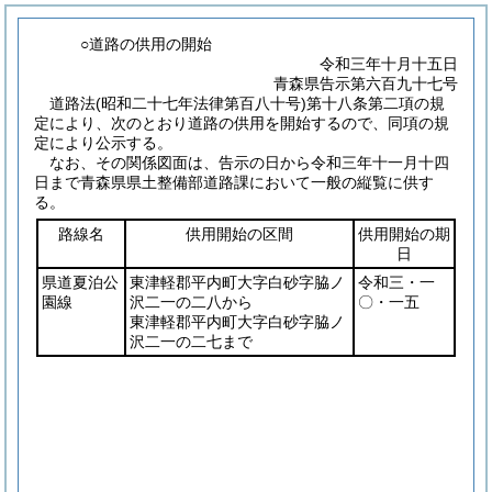
○道路の供用の開始
令和三年十月十五日
青森県告示第六百九十七号
道路法
(昭和二十七年法律第百八十号)
第十八条第二項の規
定により、次のとおり道路の供用を開始するので、同項の規
定により公示する。
なお、その関係図面は、告示の日から令和三年十一月十四
日まで青森県県土整備部道路課において一般の縦覧に供す
る。
路線名
供用開始の区間
供用開始の期
日
県道夏泊公
東津軽郡平内町大字白砂字脇ノ
令和三・一
園線
沢二一の二八から
〇・一五
東津軽郡平内町大字白砂字脇ノ
沢二一の二七まで