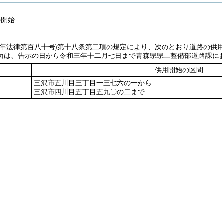
の開始
七年法律第百八十号)
第十八条第二項の規定により、次のとおり道路の供
面は、告示の日から令和三年十二月七日まで青森県県土整備部道路課に
供用開始の区間
三沢市五川目三丁目一三七六の一から
三沢市四川目五丁目五九〇の二まで