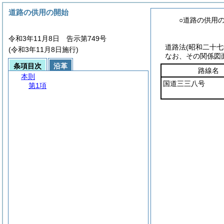
道路の供用の開始
○道路の供用
令和3年11月8日 告示第749号
道路法
(昭和二十
(令和3年11月8日施行)
なお、その関係図
条項目次
沿革
路線名
本則
国道三三八号
第1項