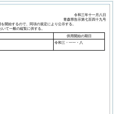
令和三年十一月八日
青森県告示第七百四十九号
用を開始するので、同項の規定により公示する。
おいて一般の縦覧に供する。
供用開始の期日
令和三・一一・八