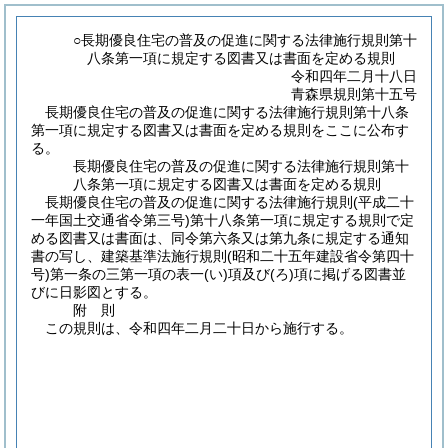
○長期優良住宅の普及の促進に関する法律施行規則第十
八条第一項に規定する図書又は書面を定める規則
令和四年二月十八日
青森県規則第十五号
長期優良住宅の普及の促進に関する法律施行規則第十八条
第一項に規定する図書又は書面を定める規則をここに公布す
る。
長期優良住宅の普及の促進に関する法律施行規則第十
八条第一項に規定する図書又は書面を定める規則
長期優良住宅の普及の促進に関する法律施行規則
(平成二十
一年国土交通省令第三号)
第十八条第一項に規定する規則で定
める図書又は書面は、同令第六条又は第九条に規定する通知
書の写し、建築基準法施行規則
(昭和二十五年建設省令第四十
号)
第一条の三第一項の表一
(い)
項及び
(ろ)
項に掲げる図書並
びに日影図とする。
附
則
この規則は、令和四年二月二十日から施行する。